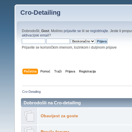
Cro-Detailing
Dobrodošli,
Gost
. Molimo
prijavite se
ili se
registrirajte
. Jeste li propus
aktivacijski email
?
Prijavite se korisničkim imenom, lozinkom i duljinom prijave
Početna
Pomoć
Traži
Prijava
Registracija
Cro-Detailing
Dobrodošli na Cro-detailing
Obavijest za goste
Pravila foruma