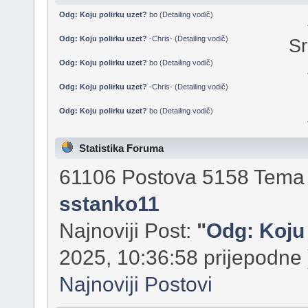
Odg: Koju polirku uzet?
bo
(
Detailing vodič
)
Odg: Koju polirku uzet?
-Chris-
(
Detailing vodič
)
Sr
Odg: Koju polirku uzet?
bo
(
Detailing vodič
)
Odg: Koju polirku uzet?
-Chris-
(
Detailing vodič
)
Odg: Koju polirku uzet?
bo
(
Detailing vodič
)
Statistika Foruma
61106 Postova 5158 Tema 1
sstanko11
Najnoviji Post:
"
Odg: Koju 
2025, 10:36:58 prijepodne 
Najnoviji Postovi